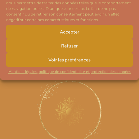
nous permettra de traiter des données telles que le comportement
È
E
de navigation ou les ID uniques sur ce site. Le fait de ne pas
N
consentir ou de retirer son consentement peut avoir un effet
IMPORTANT : Mes prestations ne sauraient se substituer à un suivi
M
E
négatif sur certaines caractéristiques et fonctions.
par un professionnel de santé, médecin ou psychologue.
M
E
Accepter
E
N
N
– Simplement Être –
Refuser
T
T
Christèle Faranna
Voir les préférences
S
Oser la transformation pour Être
Mentions légales, politique de confidentialité et protection des données